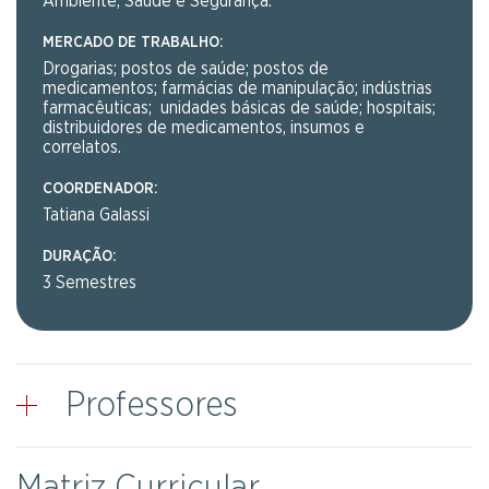
Ambiente, Saúde e Segurança.
MERCADO DE TRABALHO:
Drogarias; postos de saúde; postos de
medicamentos; farmácias de manipulação; indústrias
farmacêuticas; unidades básicas de saúde; hospitais;
distribuidores de medicamentos, insumos e
correlatos.
COORDENADOR:
Tatiana Galassi
DURAÇÃO:
3 Semestres
Professores
Matriz Curricular
DAIANA FRANCO DA SILVA
(+)